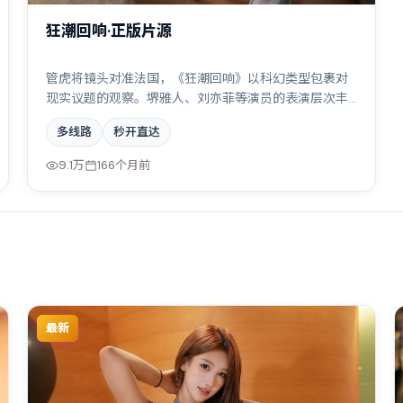
狂潮回响·正版片源
管虎将镜头对准法国，《狂潮回响》以科幻类型包裹对
现实议题的观察。堺雅人、刘亦菲等演员的表演层次丰
富，两条时间线交错推进，真相直至最后一刻揭晓。全
多线路
秒开直达
片在类型元素与人文关怀之间取得平衡。
9.1万
166个月前
最新