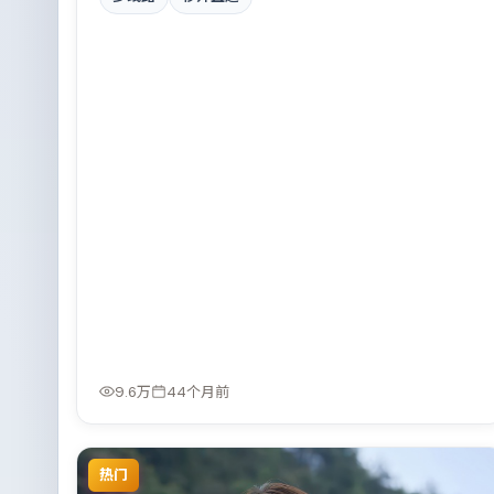
一，具备院线质感。
9.6万
44个月前
热门