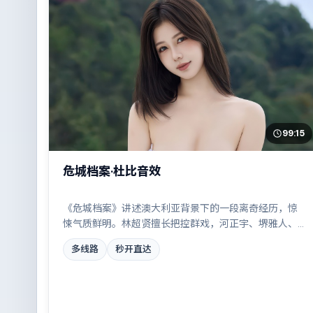
99:15
危城档案·杜比音效
《危城档案》讲述澳大利亚背景下的一段离奇经历，惊
悚气质鲜明。林超贤擅长把控群戏，河正宇、堺雅人、
凯特·布兰切特、黄政民共同撑起复杂人物关系，家族恩
多线路
秒开直达
怨与时代变迁交织成一曲悲歌。