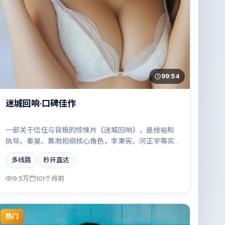
99:54
迷城回响·口碑佳作
一部关于信任与背叛的惊悚片《迷城回响》，是枝裕和
执导。秦昊、黄渤担纲核心角色，李秉宪、河正宇等实
力加盟，取景与班底多来自巴西。边境线上的对峙与谈
多线路
秒开直达
判扣人心弦。结尾留白耐人寻味。
9.5万
101个月前
热门