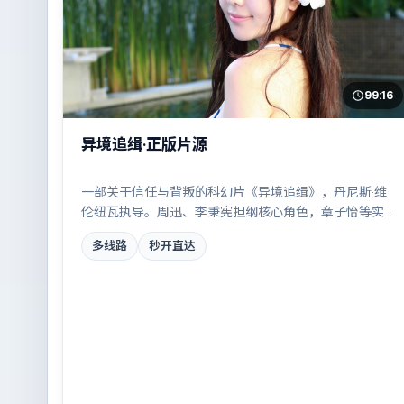
99:16
异境追缉·正版片源
一部关于信任与背叛的科幻片《异境追缉》，丹尼斯·维
伦纽瓦执导。周迅、李秉宪担纲核心角色，章子怡等实
力加盟，取景与班底多来自印度。小人物在时代洪流中
多线路
秒开直达
的抉择令人唏嘘。结尾留白耐人寻味。