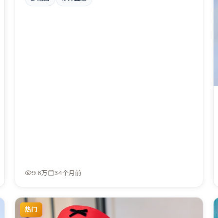
格统一，具备院线质感。
9.6万
34个月前
热门