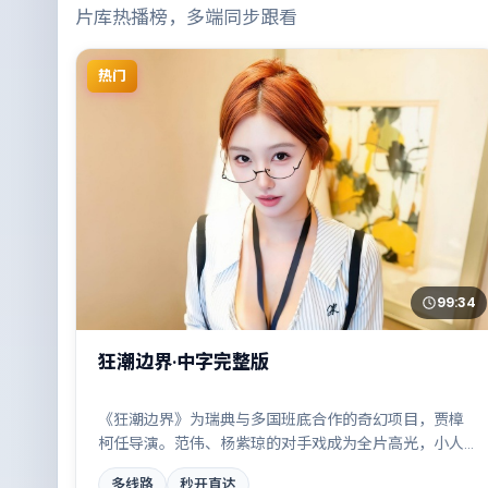
片库热播榜，多端同步跟看
热门
99:34
狂潮边界·中字完整版
《狂潮边界》为瑞典与多国班底合作的奇幻项目，贾樟
柯任导演。范伟、杨紫琼的对手戏成为全片高光，小人
物在时代洪流中的抉择令人唏嘘。配乐与摄影风格统
多线路
秒开直达