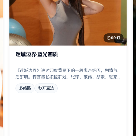
99:17
迷城边界·蓝光画质
《迷城边界》讲述印度背景下的一段离奇经历，剧情气
质鲜明。程耳擅长把控群戏，张译、范伟、胡歌、张家
辉共同撑起复杂人物关系，一场看似偶然的事故牵出陈
多线路
秒开直达
年秘辛。