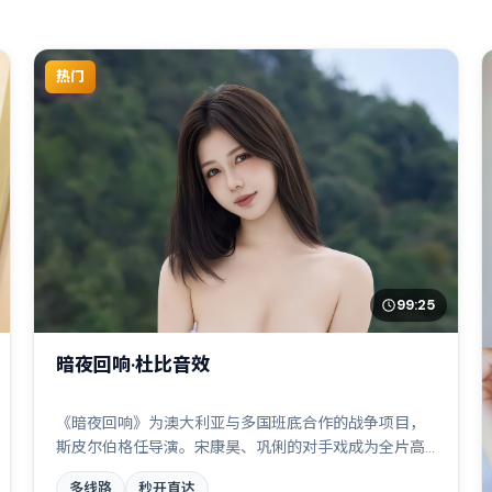
热门
99:25
暗夜回响·杜比音效
《暗夜回响》为澳大利亚与多国班底合作的战争项目，
斯皮尔伯格任导演。宋康昊、巩俐的对手戏成为全片高
光，科技伦理与情感羁绊形成强烈对撞。配乐与摄影风
多线路
秒开直达