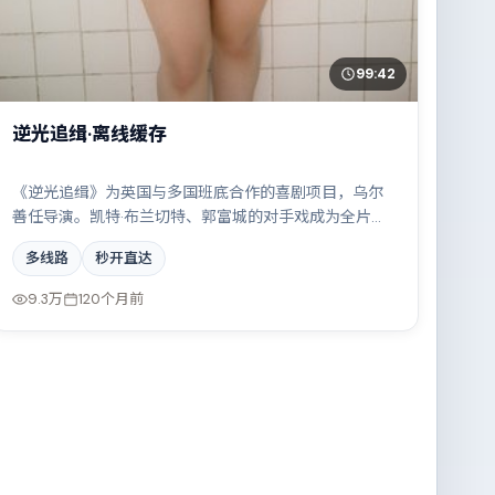
99:42
逆光追缉·离线缓存
《逆光追缉》为英国与多国班底合作的喜剧项目，乌尔
善任导演。凯特·布兰切特、郭富城的对手戏成为全片高
光，两条时间线交错推进，真相直至最后一刻揭晓。配
多线路
秒开直达
乐与摄影风格统一，具备院线质感。
9.3万
120个月前