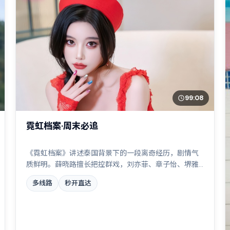
99:08
霓虹档案·周末必追
《霓虹档案》讲述泰国背景下的一段离奇经历，剧情气
质鲜明。薛晓路擅长把控群戏，刘亦菲、章子怡、堺雅
人、周冬雨共同撑起复杂人物关系，家族恩怨与时代变
多线路
秒开直达
迁交织成一曲悲歌。