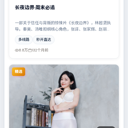
长夜边界·周末必追
一部关于信任与背叛的惊悚片《长夜边界》，林超贤执
导。秦昊、汤唯担纲核心角色，张译、张家辉、赵丽颖
等实力加盟，取景与班底多来自美国。科技伦理与情感
多线路
秒开直达
羁绊形成强烈对撞。结尾留白耐人寻味。
8.8万
132个月前
精选