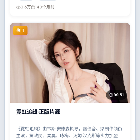
9.5万
140个月前
热门
99:51
霓虹追缉·正版片源
《霓虹追缉》由韦斯·安德森执导，雷佳音、梁朝伟领衔
主演，黄政民、秦昊、咏梅、汤姆·汉克斯等实力加盟，