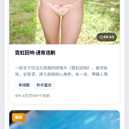
99:40
霓虹回响·通宵连刷
一部关于信任与背叛的惊悚片《霓虹回响》，娄烨执
导。全智贤、廖凡担纲核心角色，朱一龙、堺雅人等实
力加盟，取景与班底多来自泰国。雨夜、旧楼与一封未
多线路
秒开直达
寄出的信构成叙事起点。结尾留白耐人寻味。
5.4万
159个月前
最新