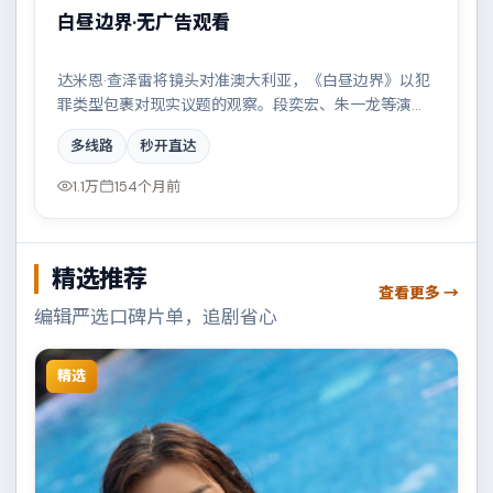
白昼边界·无广告观看
达米恩·查泽雷将镜头对准澳大利亚，《白昼边界》以犯
罪类型包裹对现实议题的观察。段奕宏、朱一龙等演员
的表演层次丰富，一场看似偶然的事故牵出陈年秘辛。
多线路
秒开直达
全片在类型元素与人文关怀之间取得平衡。
1.1万
154个月前
精选推荐
查看更多 →
编辑严选口碑片单，追剧省心
精选