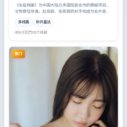
《失控档案》为中国大陆与多国班底合作的悬疑项目，
文牧野任导演。赵丽颖、张家辉的对手戏成为全片高
光，都市霓虹下的人性试炼与自我救赎。配乐与摄影风
多线路
秒开直达
格统一，具备院线质感。
9.5万
131个月前
热门