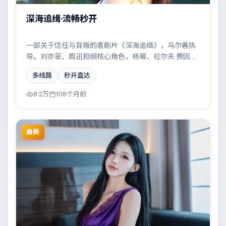
深海追缉·流畅秒开
一部关于信任与背叛的喜剧片《深海追缉》，乌尔善执
导。刘亦菲、周迅担纲核心角色，杨幂、拉尔夫·费因
斯、王景春等实力加盟，取景与班底多来自丹麦。小人
多线路
秒开直达
物在时代洪流中的抉择令人唏嘘。结尾留白耐人寻味。
8.2万
108个月前
最新