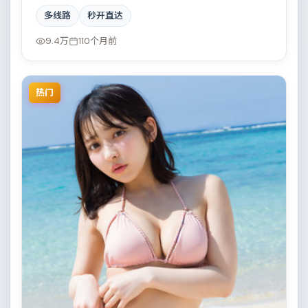
是一部诗意留白的爱情作品。故事主要发生在法国，小
多线路
秒开直达
人物在时代洪流中的抉择令人唏嘘。影片在视听语言与
叙事节奏上均有突破，适合喜欢深度叙事的观众。
9.4万
110个月前
热门