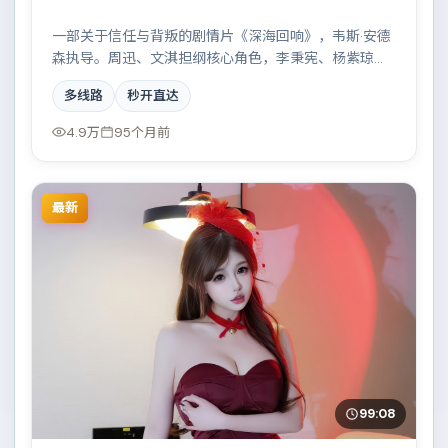
一部关于信任与背叛的剧情片《深海回响》，韦斯·安德
森执导。周迅、文淇担纲核心角色，李秉宪、杨紫琼、
莱昂纳多·迪卡普里奥、王景春等实力加盟，取景与班底
多线路
秒开直达
多来自丹麦。都市霓虹下的人性试炼与自我救赎。结尾
留白耐人寻味。
4.9万
95个月前
最新
99:08