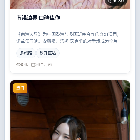
99:30
南港边界·口碑佳作
《南港边界》为中国香港与多国班底合作的奇幻项目，
诺兰任导演。安藤樱、汤姆·汉克斯的对手戏成为全片高
光，都市霓虹下的人性试炼与自我救赎。配乐与摄影风
多线路
秒开直达
格统一，具备院线质感。
9.6万
36个月前
热门