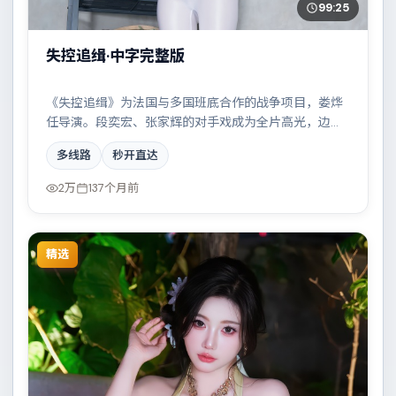
99:25
失控追缉·中字完整版
《失控追缉》为法国与多国班底合作的战争项目，娄烨
任导演。段奕宏、张家辉的对手戏成为全片高光，边境
线上的对峙与谈判扣人心弦。配乐与摄影风格统一，具
多线路
秒开直达
备院线质感。
2万
137个月前
精选