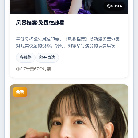
99:34
风暴档案·免费在线看
奉俊昊将镜头对准印度，《风暴档案》以动漫类型包裹
对现实议题的观察。巩俐、刘德华等演员的表演层次丰
富，家族恩怨与时代变迁交织成一曲悲歌。全片在类型
多线路
秒开直达
元素与人文关怀之间取得平衡。
5.7千
67个月前
最新