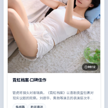
99:12
霓虹档案·口碑佳作
管虎将镜头对准瑞典，《霓虹档案》以喜剧类型包裹对
现实议题的观察。刘德华、黄渤等演员的表演层次丰
富，一场看似偶然的事故牵出陈年秘辛。全片在类型元
多线路
秒开直达