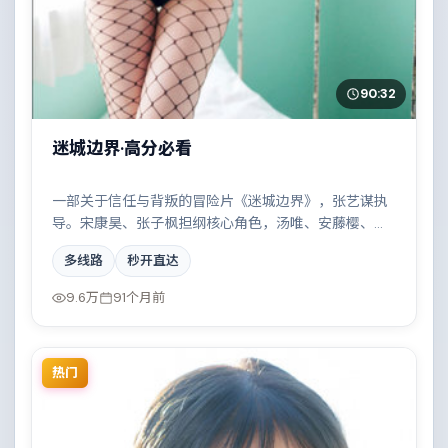
90:32
迷城边界·高分必看
一部关于信任与背叛的冒险片《迷城边界》，张艺谋执
导。宋康昊、张子枫担纲核心角色，汤唯、安藤樱、周
冬雨等实力加盟，取景与班底多来自俄罗斯。边境线上
多线路
秒开直达
的对峙与谈判扣人心弦。结尾留白耐人寻味。
9.6万
91个月前
热门