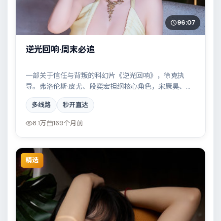
96:07
逆光回响·周末必追
一部关于信任与背叛的科幻片《逆光回响》，徐克执
导。弗洛伦斯·皮尤、段奕宏担纲核心角色，宋康昊、安
藤樱、廖凡、裴斗娜等实力加盟，取景与班底多来自英
多线路
秒开直达
国。两条时间线交错推进，真相直至最后一刻揭晓。结
尾留白耐人寻味。
8.1万
169个月前
精选