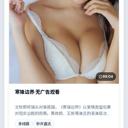
99:04
寒锋边界·无广告观看
文牧野将镜头对准德国，《寒锋边界》以爱情类型包裹
对现实议题的观察。黄政民、王凯等演员的表演层次丰
富，边境线上的对峙与谈判扣人心弦。全片在类型元素
多线路
秒开直达
与人文关怀之间取得平衡。