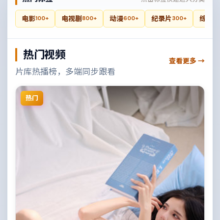
电影
电视剧
动漫
纪录片
综艺
100+
800+
600+
300+
4
热门视频
查看更多 →
片库热播榜，多端同步跟看
热门