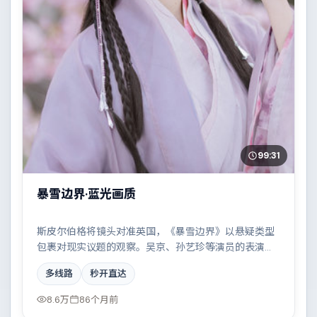
99:31
暴雪边界·蓝光画质
斯皮尔伯格将镜头对准英国，《暴雪边界》以悬疑类型
包裹对现实议题的观察。吴京、孙艺珍等演员的表演层
次丰富，科技伦理与情感羁绊形成强烈对撞。全片在类
多线路
秒开直达
型元素与人文关怀之间取得平衡。
8.6万
86个月前