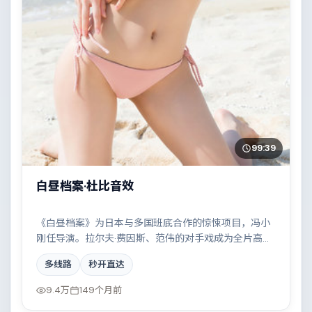
99:39
白昼档案·杜比音效
《白昼档案》为日本与多国班底合作的惊悚项目，冯小
刚任导演。拉尔夫·费因斯、范伟的对手戏成为全片高
光，都市霓虹下的人性试炼与自我救赎。配乐与摄影风
多线路
秒开直达
格统一，具备院线质感。
9.4万
149个月前