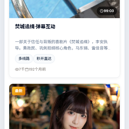
99:03
焚城追缉·弹幕互动
一部关于信任与背叛的喜剧片《焚城追缉》，李安执
导。黄政民、巩俐担纲核心角色，马东锡、雷佳音等实
力加盟，取景与班底多来自俄罗斯。两条时间线交错推
多线路
秒开直达
进，真相直至最后一刻揭晓。结尾留白耐人寻味。
7千
192个月前
最新