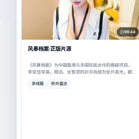
99:44
风暴档案·正版片源
《风暴档案》为中国香港与多国班底合作的悬疑项目，
李安任导演。周迅、全智贤的对手戏成为全片高光，都
市霓虹下的人性试炼与自我救赎。配乐与摄影风格统
多线路
秒开直达
一，具备院线质感。