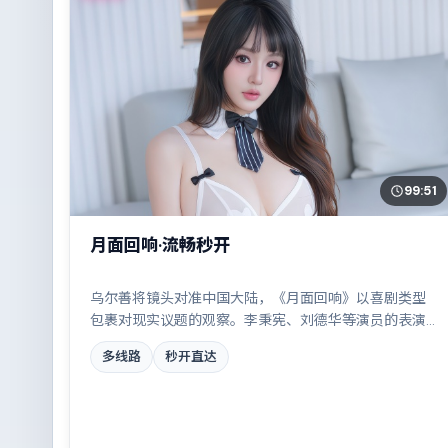
99:51
月面回响·流畅秒开
乌尔善将镜头对准中国大陆，《月面回响》以喜剧类型
包裹对现实议题的观察。李秉宪、刘德华等演员的表演
层次丰富，一场看似偶然的事故牵出陈年秘辛。全片在
多线路
秒开直达
类型元素与人文关怀之间取得平衡。