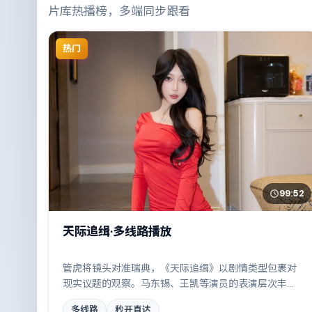
片库热播榜，多端同步跟看
热门
99:52
天际追缉·多线路播放
管虎将镜头对准瑞典，《天际追缉》以剧情类型包裹对
现实议题的观察。马东锡、王凯等演员的表演层次丰
富，都市霓虹下的人性试炼与自我救赎。全片在类型元
多线路
秒开直达