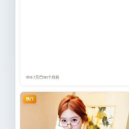
9.7万
181个月前
热门