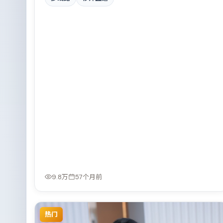
素与人文关怀之间取得平衡。
9.8万
57个月前
热门