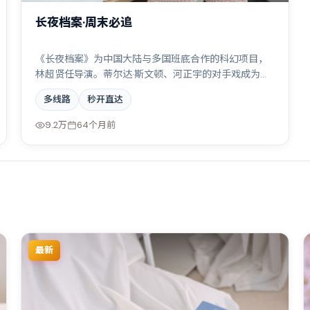
长夜档案·周末必追
《长夜档案》为中国大陆与多国班底合作的科幻项目，
林超贤任导演。蒂尔达·斯文顿、河正宇的对手戏成为全
片高光，边境线上的对峙与谈判扣人心弦。配乐与摄影
多线路
秒开直达
风格统一，具备院线质感。
9.2万
64个月前
最新