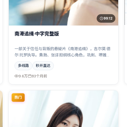
99:12
南港追缉·中字完整版
一部关于信任与背叛的悬疑片《南港追缉》，吉尔莫·德
尔·托罗执导。黄渤、张译担纲核心角色，巩俐、堺雅
人、杨幂、李秉宪等实力加盟，取景与班底多来自泰
多线路
秒开直达
国。都市霓虹下的人性试炼与自我救赎。结尾留白耐人
寻味。
9.6万
83个月前
热门