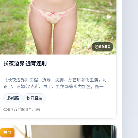
99:50
长夜边界·通宵连刷
《长夜边界》由程耳执导，沈腾、孙艺珍领衔主演，河
正宇、汤姆·汉克斯、白宇、刘德华等实力加盟，是一部
冷峻克制的爱情作品。故事主要发生在德国，科技伦理
多线路
秒开直达
与情感羁绊形成强烈对撞。影片在视听语言与叙事节奏
上均有突破，适合喜欢深度叙事的观众。
9.7万
168个月前
热门