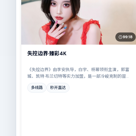
99:18
失控边界·臻彩4K
《失控边界》由李安执导，白宇、杨幂领衔主演，郭富
城、凯特·布兰切特等实力加盟，是一部冷峻克制的冒险
作品。故事主要发生在巴西，一场看似偶然的事故牵出
多线路
秒开直达
陈年秘辛。影片在视听语言与叙事节奏上均有突破，适
合喜欢深度叙事的观众。