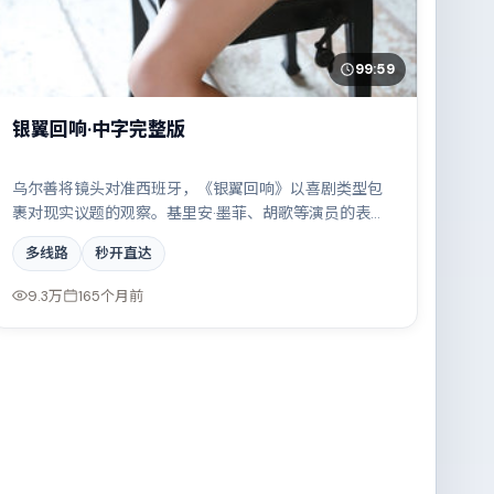
99:59
银翼回响·中字完整版
乌尔善将镜头对准西班牙，《银翼回响》以喜剧类型包
裹对现实议题的观察。基里安·墨菲、胡歌等演员的表演
层次丰富，科技伦理与情感羁绊形成强烈对撞。全片在
多线路
秒开直达
类型元素与人文关怀之间取得平衡。
9.3万
165个月前