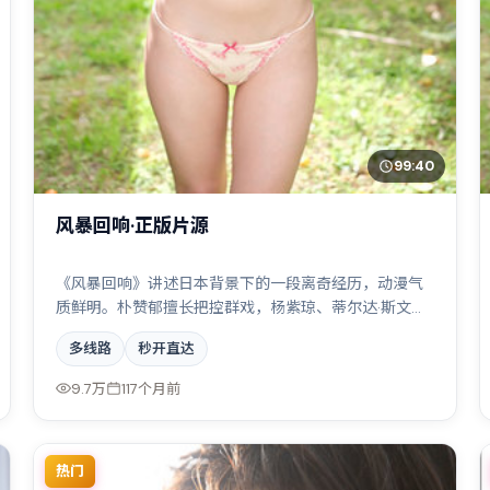
99:40
风暴回响·正版片源
《风暴回响》讲述日本背景下的一段离奇经历，动漫气
质鲜明。朴赞郁擅长把控群戏，杨紫琼、蒂尔达·斯文
顿、基里安·墨菲共同撑起复杂人物关系，都市霓虹下的
多线路
秒开直达
人性试炼与自我救赎。
9.7万
117个月前
热门