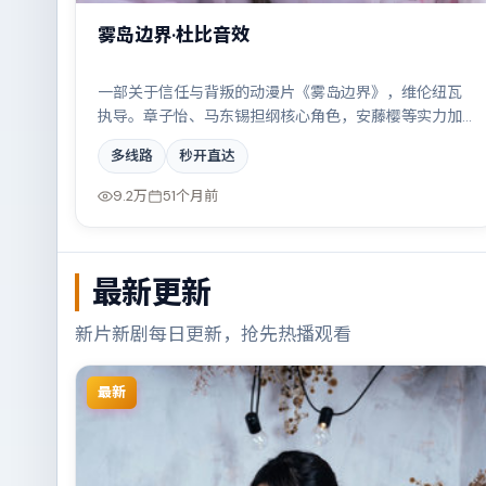
雾岛边界·杜比音效
一部关于信任与背叛的动漫片《雾岛边界》，维伦纽瓦
执导。章子怡、马东锡担纲核心角色，安藤樱等实力加
盟，取景与班底多来自丹麦。科技伦理与情感羁绊形成
多线路
秒开直达
强烈对撞。结尾留白耐人寻味。
9.2万
51个月前
最新更新
新片新剧每日更新，抢先热播观看
最新