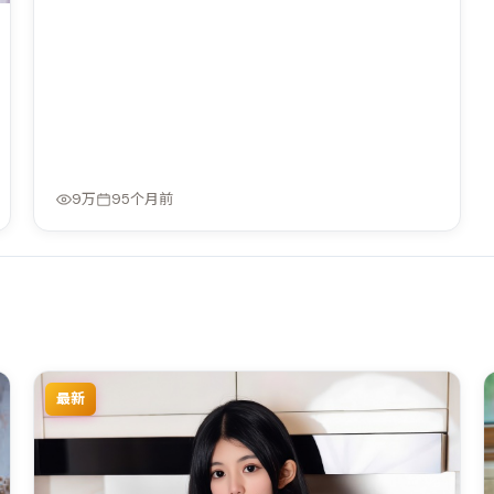
9万
95个月前
最新