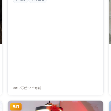
起点。全片在类型元素与人文关怀之间取得平衡。
9.7万
115个月前
热门