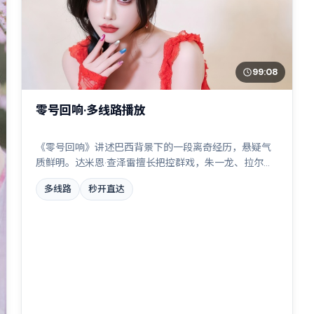
99:08
零号回响·多线路播放
《零号回响》讲述巴西背景下的一段离奇经历，悬疑气
质鲜明。达米恩·查泽雷擅长把控群戏，朱一龙、拉尔夫·
费因斯、周迅、文淇共同撑起复杂人物关系，家族恩怨
多线路
秒开直达
与时代变迁交织成一曲悲歌。