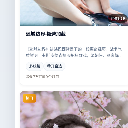
99:29
迷城边界·极速加载
《迷城边界》讲述巴西背景下的一段离奇经历，战争气
质鲜明。韦斯·安德森擅长把控群戏，梁朝伟、张家辉、
雷佳音共同撑起复杂人物关系，家族恩怨与时代变迁交
多线路
秒开直达
织成一曲悲歌。
9.7万
90个月前
热门