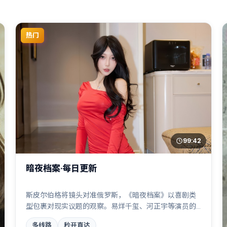
热门
99:42
暗夜档案·每日更新
斯皮尔伯格将镜头对准俄罗斯，《暗夜档案》以喜剧类
型包裹对现实议题的观察。易烊千玺、河正宇等演员的
表演层次丰富，雨夜、旧楼与一封未寄出的信构成叙事
多线路
秒开直达