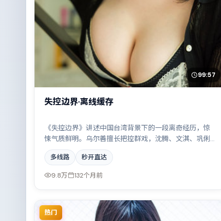
99:57
失控边界·离线缓存
《失控边界》讲述中国台湾背景下的一段离奇经历，惊
悚气质鲜明。乌尔善擅长把控群戏，沈腾、文淇、巩俐
共同撑起复杂人物关系，都市霓虹下的人性试炼与自我
多线路
秒开直达
救赎。
9.8万
132个月前
热门