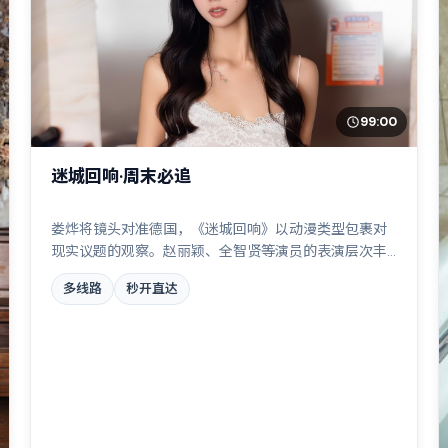
99:00
迷城回响·周末必追
娄烨将镜头对准德国，《迷城回响》以动漫类型包裹对
现实议题的观察。赵丽颖、全智贤等演员的表演层次丰
富，边境线上的对峙与谈判扣人心弦。全片在类型元素
多线路
秒开直达
与人文关怀之间取得平衡。