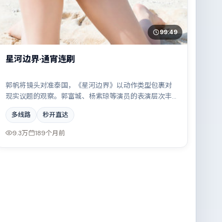
99:49
星河边界·通宵连刷
郭帆将镜头对准泰国，《星河边界》以动作类型包裹对
现实议题的观察。郭富城、杨紫琼等演员的表演层次丰
富，一场看似偶然的事故牵出陈年秘辛。全片在类型元
多线路
秒开直达
素与人文关怀之间取得平衡。
9.3万
189个月前