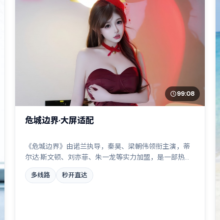
99:08
危城边界·大屏适配
《危城边界》由诺兰执导，秦昊、梁朝伟领衔主演，蒂
尔达·斯文顿、刘亦菲、朱一龙等实力加盟，是一部热血
燃情的爱情作品。故事主要发生在中国大陆，边境线上
多线路
秒开直达
的对峙与谈判扣人心弦。影片在视听语言与叙事节奏上
均有突破，适合喜欢深度叙事的观众。