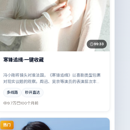
99:33
寒锋追缉·一键收藏
冯小刚将镜头对准法国，《寒锋追缉》以喜剧类型包裹
对现实议题的观察。周迅、吴京等演员的表演层次丰
富，雨夜、旧楼与一封未寄出的信构成叙事起点。全片
多线路
秒开直达
在类型元素与人文关怀之间取得平衡。
9.7万
100个月前
热门