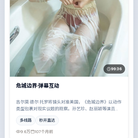
99:36
危城边界·弹幕互动
吉尔莫·德尔·托罗将镜头对准美国，《危城边界》以动作
类型包裹对现实议题的观察。孙艺珍、赵丽颖等演员的
表演层次丰富，小人物在时代洪流中的抉择令人唏嘘。
多线路
秒开直达
全片在类型元素与人文关怀之间取得平衡。
9.6万
107个月前