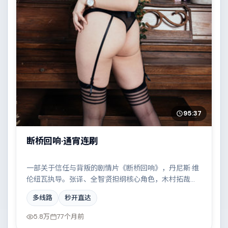
95:37
断桥回响·通宵连刷
一部关于信任与背叛的剧情片《断桥回响》，丹尼斯·维
伦纽瓦执导。张译、全智贤担纲核心角色，木村拓哉、
梁朝伟、杨幂、秦昊等实力加盟，取景与班底多来自泰
多线路
秒开直达
国。边境线上的对峙与谈判扣人心弦。结尾留白耐人寻
味。
5.8万
77个月前