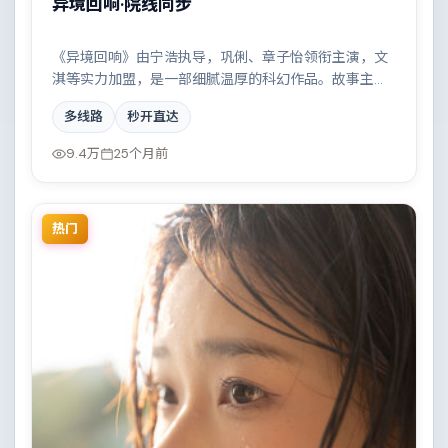
异境回响·院线同步
《异境回响》由宁浩执导，巩俐、章子怡领衔主演，文
淇等实力加盟，是一部细腻温厚的科幻作品。故事主要
发生在巴西，科技伦理与情感羁绊形成强烈对撞。影片
多线路
秒开直达
在视听语言与叙事节奏上均有突破，适合喜欢深度叙事
的观众。
9.4万
25个月前
热门