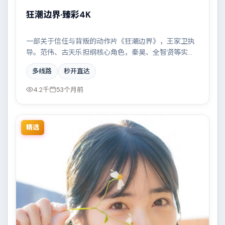
狂潮边界·臻彩4K
一部关于信任与背叛的动作片《狂潮边界》，王家卫执
导。范伟、古天乐担纲核心角色，秦昊、全智贤等实力
加盟，取景与班底多来自墨西哥。边境线上的对峙与谈
多线路
秒开直达
判扣人心弦。结尾留白耐人寻味。
4.2千
53个月前
精选