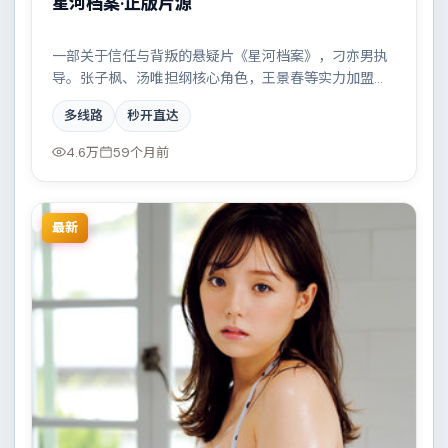
星河档案·正版片源
一部关于信任与背叛的悬疑片《星河档案》，刁亦男执
导。张子枫、汤唯担纲核心角色，王景春等实力加盟，
取景与班底多来自德国。一场看似偶然的事故牵出陈年
多线路
秒开直达
秘辛。结尾留白耐人寻味。
4.6万
59个月前
最新