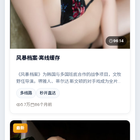
96:14
风暴档案·离线缓存
《风暴档案》为韩国与多国班底合作的战争项目，文牧
野任导演。堺雅人、蒂尔达·斯文顿的对手戏成为全片高
光，科技伦理与情感羁绊形成强烈对撞。配乐与摄影风
多线路
秒开直达
格统一，具备院线质感。
5.7万
86个月前
最新