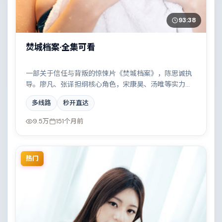
93:38
焚城档案·全集可看
一部关于信任与背叛的惊悚片《焚城档案》，陈思诚执
导。廖凡、张译担纲核心角色，宋康昊、汤唯等实力加
盟，取景与班底多来自中国香港。一场看似偶然的事故
多线路
秒开直达
牵出陈年秘辛。结尾留白耐人寻味。
9.5万
151个月前
热门