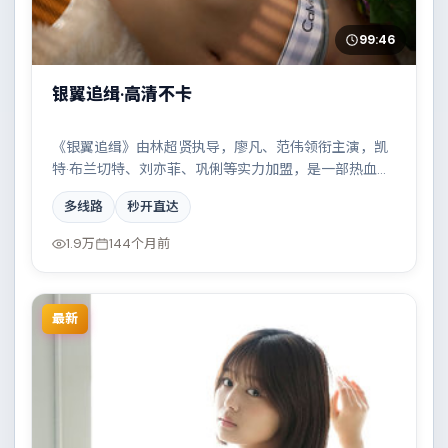
99:46
银翼追缉·高清不卡
《银翼追缉》由林超贤执导，廖凡、范伟领衔主演，凯
特·布兰切特、刘亦菲、巩俐等实力加盟，是一部热血燃
情的犯罪作品。故事主要发生在澳大利亚，科技伦理与
多线路
秒开直达
情感羁绊形成强烈对撞。影片在视听语言与叙事节奏上
均有突破，适合喜欢深度叙事的观众。
1.9万
144个月前
最新