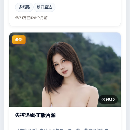
故事主要发生在英国，一场看似偶然的事故牵出陈年秘
多线路
秒开直达
辛。影片在视听语言与叙事节奏上均有突破，适合喜欢
深度叙事的观众。
7.1万
126个月前
最新
99:15
失控追缉·正版片源