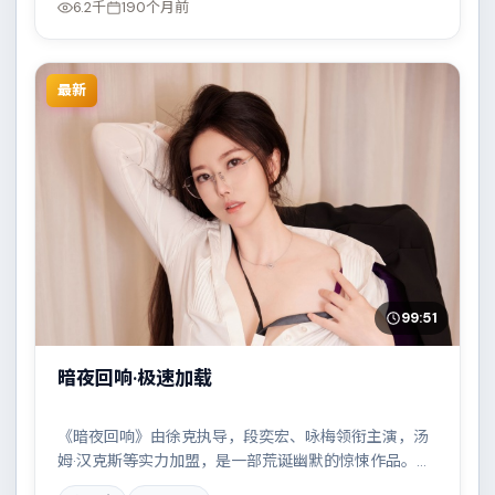
6.2千
190个月前
最新
99:51
暗夜回响·极速加载
《暗夜回响》由徐克执导，段奕宏、咏梅领衔主演，汤
姆·汉克斯等实力加盟，是一部荒诞幽默的惊悚作品。故
事主要发生在泰国，一场看似偶然的事故牵出陈年秘