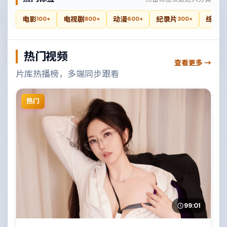
电影
电视剧
动漫
纪录片
综艺
100+
800+
600+
300+
4
热门视频
查看更多 →
片库热播榜，多端同步跟看
热门
99:01