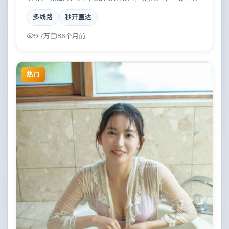
菲、全智贤等实力加盟，取景与班底多来自加拿大。雨
多线路
秒开直达
夜、旧楼与一封未寄出的信构成叙事起点。结尾留白耐
人寻味。
9.7万
86个月前
热门