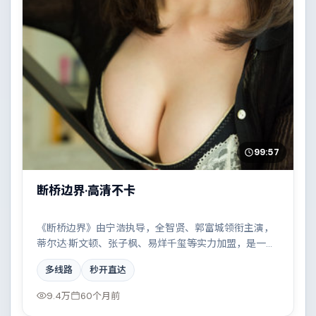
99:57
断桥边界·高清不卡
《断桥边界》由宁浩执导，全智贤、郭富城领衔主演，
蒂尔达·斯文顿、张子枫、易烊千玺等实力加盟，是一部
热血燃情的喜剧作品。故事主要发生在中国香港，一场
多线路
秒开直达
看似偶然的事故牵出陈年秘辛。影片在视听语言与叙事
节奏上均有突破，适合喜欢深度叙事的观众。
9.4万
60个月前