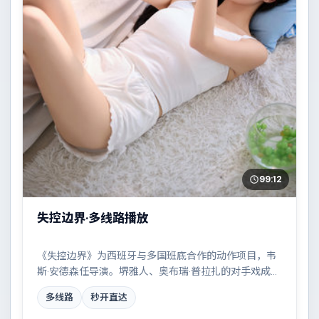
99:12
失控边界·多线路播放
《失控边界》为西班牙与多国班底合作的动作项目，韦
斯·安德森任导演。堺雅人、奥布瑞·普拉扎的对手戏成为
全片高光，雨夜、旧楼与一封未寄出的信构成叙事起
多线路
秒开直达
点。配乐与摄影风格统一，具备院线质感。