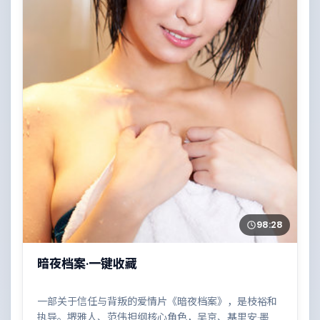
98:28
暗夜档案·一键收藏
一部关于信任与背叛的爱情片《暗夜档案》，是枝裕和
执导。堺雅人、范伟担纲核心角色，吴京、基里安·墨