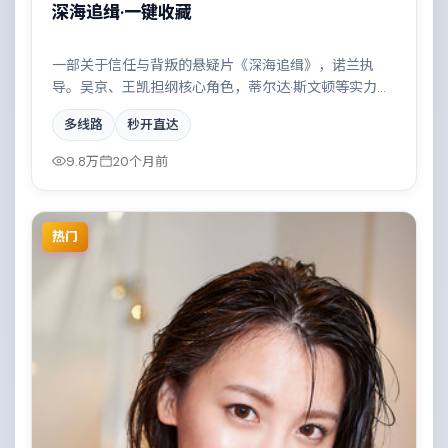
深海追缉·一键收藏
一部关于信任与背叛的悬疑片《深海追缉》，诺兰执
导。吴京、王凯担纲核心角色，蒂尔达·斯文顿等实力加
盟，取景与班底多来自中国香港。家族恩怨与时代变迁
多线路
秒开直达
交织成一曲悲歌。结尾留白耐人寻味。
9.8万
20个月前
热门