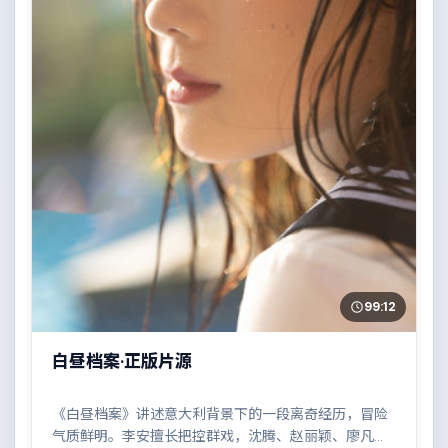
99:12
白昼档案·正版片源
《白昼档案》讲述意大利背景下的一段离奇经历，冒险
气质鲜明。李安擅长把控群戏，沈腾、赵丽颖、廖凡、