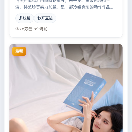
《失控追缉》由薛晓路执导，朱一龙、黄政民领衔主
演，孙艺珍等实力加盟，是一部冷峻克制的动作作品。
故事主要发生在日本，一场看似偶然的事故牵出陈年秘
多线路
秒开直达
辛。影片在视听语言与叙事节奏上均有突破，适合喜欢
深度叙事的观众。
7.5万
18个月前
最新