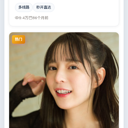
张子枫共同撑起复杂人物关系，一场看似偶然的事故牵
多线路
秒开直达
出陈年秘辛。
9.4万
86个月前
热门