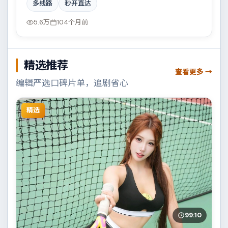
多线路
秒开直达
辛。影片在视听语言与叙事节奏上均有突破，适合喜欢
深度叙事的观众。
5.6万
104个月前
精选推荐
查看更多 →
编辑严选口碑片单，追剧省心
精选
99:10