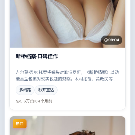
99:04
断桥档案·口碑佳作
吉尔莫·德尔·托罗将镜头对准俄罗斯，《断桥档案》以动
漫类型包裹对现实议题的观察。木村拓哉、黄政民等演
员的表演层次丰富，一场看似偶然的事故牵出陈年秘
多线路
秒开直达
辛。全片在类型元素与人文关怀之间取得平衡。
9.6万
184个月前
热门