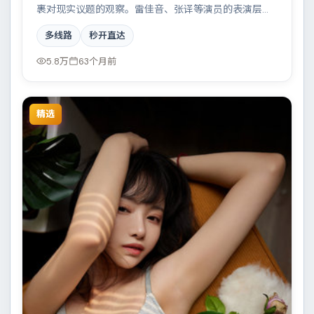
裹对现实议题的观察。雷佳音、张译等演员的表演层次
丰富，小人物在时代洪流中的抉择令人唏嘘。全片在类
多线路
秒开直达
型元素与人文关怀之间取得平衡。
5.8万
63个月前
精选