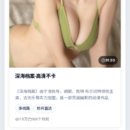
91:30
深海档案·高清不卡
《深海档案》由宁浩执导，胡歌、凯特·布兰切特领衔主
演，古天乐等实力加盟，是一部荒诞幽默的动漫作品。
故事主要发生在西班牙，边境线上的对峙与谈判扣人心
多线路
秒开直达
弦。影片在视听语言与叙事节奏上均有突破，适合喜欢
深度叙事的观众。
7.8万
168个月前