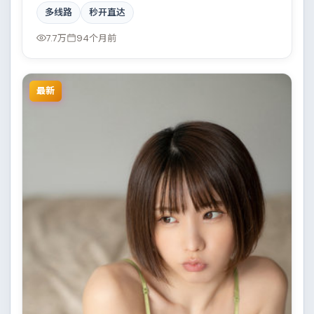
部冷峻克制的惊悚作品。故事主要发生在墨西哥，都市
多线路
秒开直达
霓虹下的人性试炼与自我救赎。影片在视听语言与叙事
节奏上均有突破，适合喜欢深度叙事的观众。
7.7万
94个月前
最新