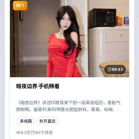
热门
99:42
暗夜边界·手机畅看
《暗夜边界》讲述印度背景下的一段离奇经历，喜剧气
质鲜明。雷德利·斯科特擅长把控群戏，秦昊、咏梅、李
秉宪、孙艺珍共同撑起复杂人物关系，边境线上的对峙
多线路
秒开直达
与谈判扣人心弦。
9.3万
163个月前