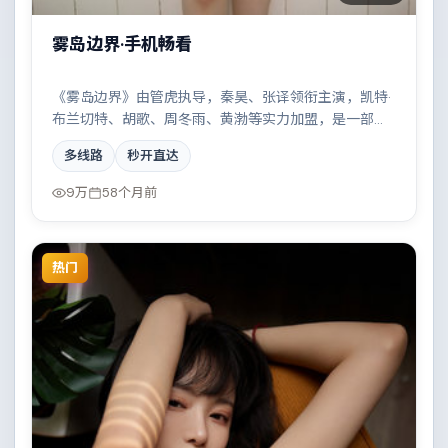
雾岛边界·手机畅看
《雾岛边界》由管虎执导，秦昊、张译领衔主演，凯特·
布兰切特、胡歌、周冬雨、黄渤等实力加盟，是一部荒
诞幽默的爱情作品。故事主要发生在瑞典，两条时间线
多线路
秒开直达
交错推进，真相直至最后一刻揭晓。影片在视听语言与
叙事节奏上均有突破，适合喜欢深度叙事的观众。
9万
58个月前
热门