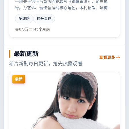
一部关于信任与背叛的犯罪片《银翼追缉》，诺兰执
导。孙艺珍、雷佳音担纲核心角色，木村拓哉、咏梅等
实力加盟，取景与班底多来自中国大陆。雨夜、旧楼与
多线路
秒开直达
一封未寄出的信构成叙事起点。结尾留白耐人寻味。
8.9万
145个月前
最新更新
查看更多 →
新片新剧每日更新，抢先热播观看
最新