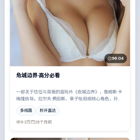
96:04
危城边界·高分必看
一部关于信任与背叛的冒险片《危城边界》，詹姆斯·卡
梅隆执导。拉尔夫·费因斯、章子怡担纲核心角色，孙艺
珍、白宇、宋康昊等实力加盟，取景与班底多来自美
多线路
秒开直达
国。边境线上的对峙与谈判扣人心弦。结尾留白耐人寻
味。
9.3万
28个月前