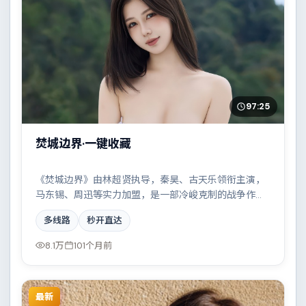
97:25
焚城边界·一键收藏
《焚城边界》由林超贤执导，秦昊、古天乐领衔主演，
马东锡、周迅等实力加盟，是一部冷峻克制的战争作
品。故事主要发生在俄罗斯，家族恩怨与时代变迁交织
多线路
秒开直达
成一曲悲歌。影片在视听语言与叙事节奏上均有突破，
适合喜欢深度叙事的观众。
8.1万
101个月前
最新