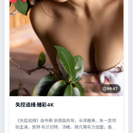
99:47
失控追缉·臻彩4K
《失控追缉》由韦斯·安德森执导，长泽雅美、朱一龙领
衔主演，凯特·布兰切特、汤唯、廖凡等实力加盟，是一