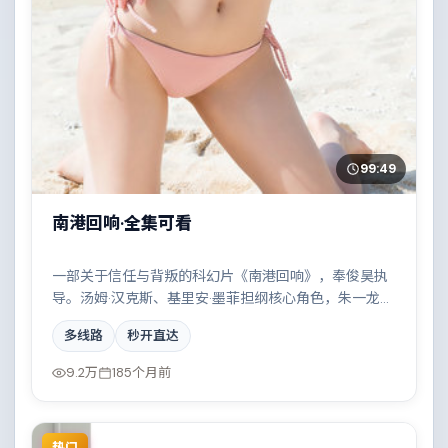
99:49
南港回响·全集可看
一部关于信任与背叛的科幻片《南港回响》，奉俊昊执
导。汤姆·汉克斯、基里安·墨菲担纲核心角色，朱一龙、
孙艺珍等实力加盟，取景与班底多来自英国。一场看似
多线路
秒开直达
偶然的事故牵出陈年秘辛。结尾留白耐人寻味。
9.2万
185个月前
热门