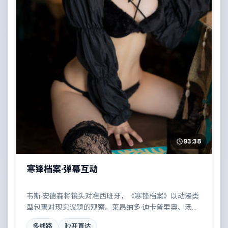
93:38
寒锋档案·弹幕互动
韦斯·安德森将镜头对准西班牙，《寒锋档案》以动漫类
型包裹对现实议题的观察。莱昂纳多·迪卡普里奥、汤姆·
汉克斯等演员的表演层次丰富，都市霓虹下的人性试炼
多线路
秒开直达