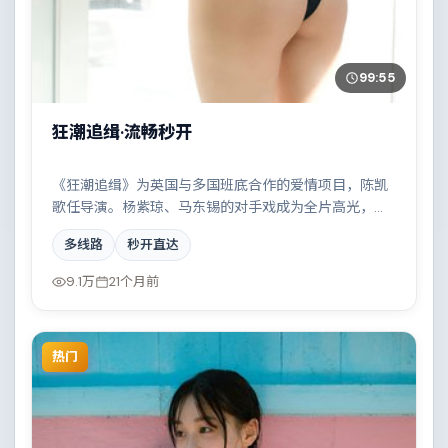
99:55
狂潮追缉·流畅秒开
《狂潮追缉》为英国与多国班底合作的爱情项目，陈凯
歌任导演。杨紫琼、马东锡的对手戏成为全片高光，都
市霓虹下的人性试炼与自我救赎。配乐与摄影风格统
多线路
秒开直达
一，具备院线质感。
9.1万
21个月前
热门