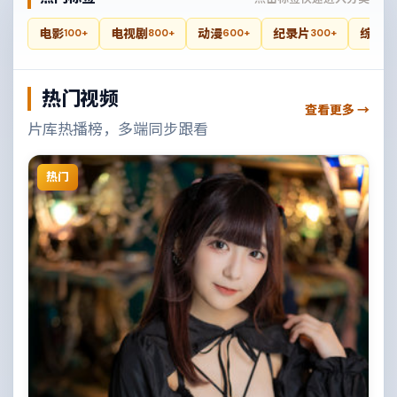
电影
电视剧
动漫
纪录片
综艺
100+
800+
600+
300+
4
热门视频
查看更多 →
片库热播榜，多端同步跟看
热门