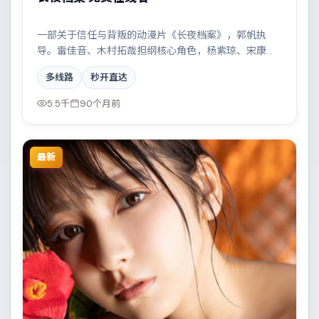
一部关于信任与背叛的动漫片《长夜档案》，郭帆执
导。雷佳音、木村拓哉担纲核心角色，杨紫琼、宋康
昊、文淇等实力加盟，取景与班底多来自巴西。雨夜、
多线路
秒开直达
旧楼与一封未寄出的信构成叙事起点。结尾留白耐人寻
味。
5.5千
90个月前
最新