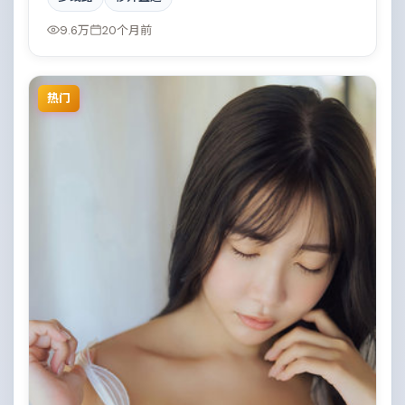
与自我救赎。全片在类型元素与人文关怀之间取得平
衡。
9.6万
20个月前
热门