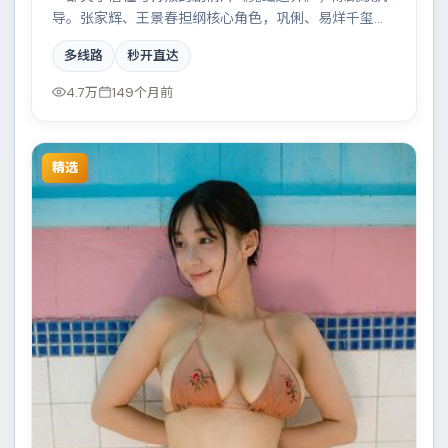
导。张家辉、王景春担纲核心角色，巩俐、易烊千玺、
凯特·布兰切特等实力加盟，取景与班底多来自印度。一
多线路
秒开直达
场看似偶然的事故牵出陈年秘辛。结尾留白耐人寻味。
4.7万
149个月前
精选