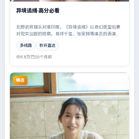
异境追缉·高分必看
北野武将镜头对准印度，《异境追缉》以奇幻类型包裹
对现实议题的观察。易烊千玺、张家辉等演员的表演层
次丰富，小人物在时代洪流中的抉择令人唏嘘。全片在
多线路
秒开直达
类型元素与人文关怀之间取得平衡。
5.8万
20个月前
精选