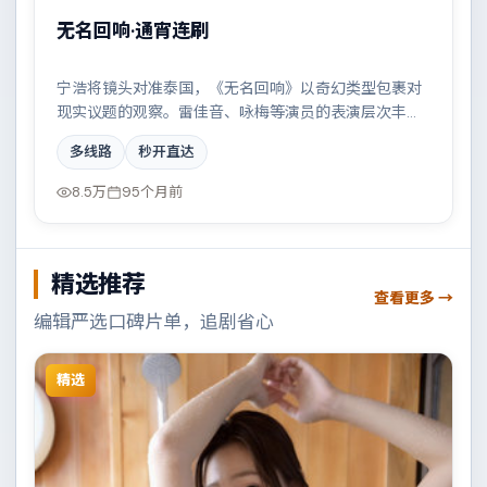
无名回响·通宵连刷
宁浩将镜头对准泰国，《无名回响》以奇幻类型包裹对
现实议题的观察。雷佳音、咏梅等演员的表演层次丰
富，两条时间线交错推进，真相直至最后一刻揭晓。全
多线路
秒开直达
片在类型元素与人文关怀之间取得平衡。
8.5万
95个月前
精选推荐
查看更多 →
编辑严选口碑片单，追剧省心
精选