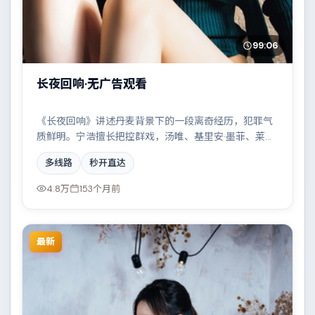
99:06
长夜回响·无广告观看
《长夜回响》讲述丹麦背景下的一段离奇经历，犯罪气
质鲜明。宁浩擅长把控群戏，汤唯、基里安·墨菲、莱昂
纳多·迪卡普里奥、杨幂共同撑起复杂人物关系，两条时
多线路
秒开直达
间线交错推进，真相直至最后一刻揭晓。
4.8万
153个月前
最新