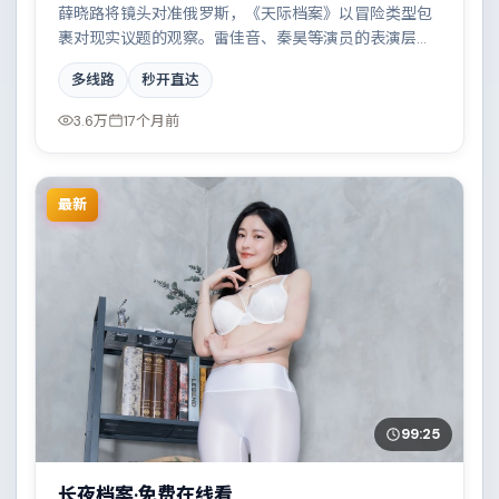
薛晓路将镜头对准俄罗斯，《天际档案》以冒险类型包
裹对现实议题的观察。雷佳音、秦昊等演员的表演层次
丰富，雨夜、旧楼与一封未寄出的信构成叙事起点。全
多线路
秒开直达
片在类型元素与人文关怀之间取得平衡。
3.6万
17个月前
最新
99:25
长夜档案·免费在线看