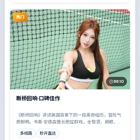
热门
99:10
断桥回响·口碑佳作
《断桥回响》讲述英国背景下的一段离奇经历，冒险气
质鲜明。韦斯·安德森擅长把控群戏，全智贤、胡歌、堺
雅人、拉尔夫·费因斯共同撑起复杂人物关系，两条时间
多线路
秒开直达
线交错推进，真相直至最后一刻揭晓。