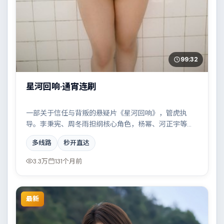
99:32
星河回响·通宵连刷
一部关于信任与背叛的悬疑片《星河回响》，管虎执
导。李秉宪、周冬雨担纲核心角色，杨幂、河正宇等实
力加盟，取景与班底多来自日本。边境线上的对峙与谈
多线路
秒开直达
判扣人心弦。结尾留白耐人寻味。
3.3万
131个月前
最新