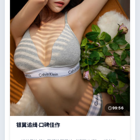
99:56
银翼追缉·口碑佳作